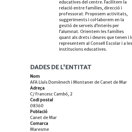
educatives del centre. Facilitem la
relació entre famílies, direcció i
professorat. Proposem activitats,
suggeriments i coŀlaborem en la
gestió de serveis d’interès per
l’alumnat. Orientem les famílies
quant als drets i deures que tenen i l
representem al Consell Escolar i a le
institucions educatives.
DADES DE L'ENTITAT
Nom
AFA Lluís Domènech i Montaner de Canet de Mar
Adreça
C/ Francesc Cambó, 2
Codi postal
08360
Població
Canet de Mar
Comarca
Maresme