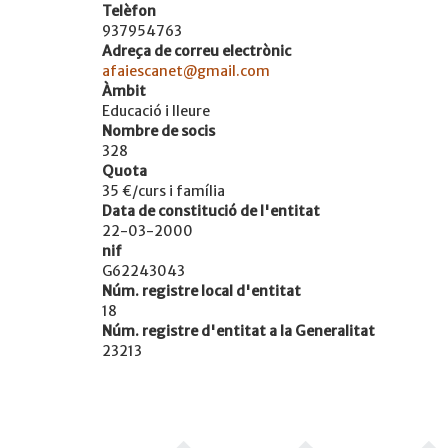
Telèfon
937954763
Adreça de correu electrònic
afaiescanet@gmail.com
Àmbit
Educació i lleure
Nombre de socis
328
Quota
35 €/curs i família
Data de constitució de l'entitat
22-03-2000
nif
G62243043
Núm. registre local d'entitat
18
Núm. registre d'entitat a la Generalitat
23213