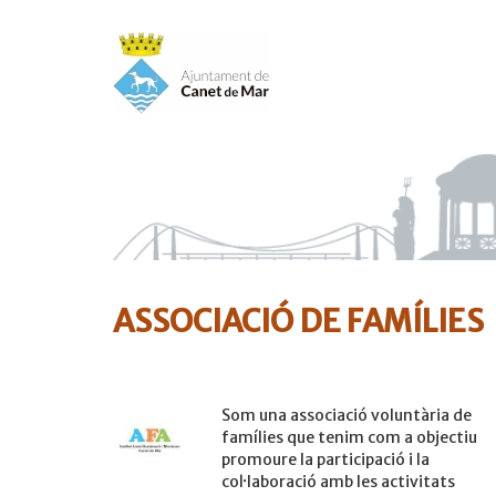
Vés
al
contingut
ASSOCIACIÓ DE FAMÍLIES
Som una associació voluntària de
famílies que tenim com a objectiu
promoure la participació i la
coŀlaboració amb les activitats