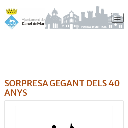
Vés
al
Togg
contingut
navig
SORPRESA GEGANT DELS 40
ANYS