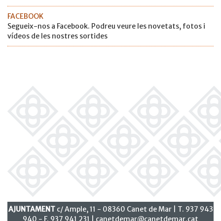
FACEBOOK
Segueix-nos a Facebook. Podreu veure les novetats, fotos i
vídeos de les nostres sortides
AJUNTAMENT
c/ Ample, 11 - 08360 Canet de Mar | T. 937 943
940 - F. 937 941 231 |
canetdemar@canetdemar.cat