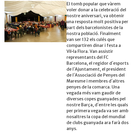
El tomb popular que vàrem
voler donar a la celebració del
nostre aniversari, va obtenir
una resposta molt positiva per
part dels barcelonistes de la
nostra població. Finalment
van ser 132 els culés que
compartiren dinar i festa a
Vil•la Flora. Van assistir
representants del FC
Barcelona, el regidor d´esports
de l´Ajuntament, el president
de l´Associació de Penyes del
Maresme i membres d´altres
penyes de la comarca. Una
vegada més vam gaudir de
diverses copes guanyades pel
nostre Barça, d´entre les quals
per primera vegada va ser amb
nosaltres la copa del mundial
de clubs guanyada ara farà dos
anys.