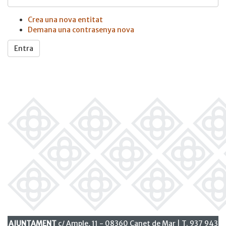
Crea una nova entitat
Demana una contrasenya nova
Entra
AJUNTAMENT
c/ Ample, 11 - 08360 Canet de Mar | T. 937 943