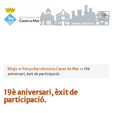
Vés
al
Togg
contingut
navig
Esteu
Blogs
»
Penya Barcelonista Canet de Mar
» 19è
aniversari, èxit de participació.
aquí
19è aniversari, èxit de
participació.