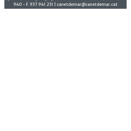
940 - F. 937 941 231 |
canetdemar@canetdemar.cat