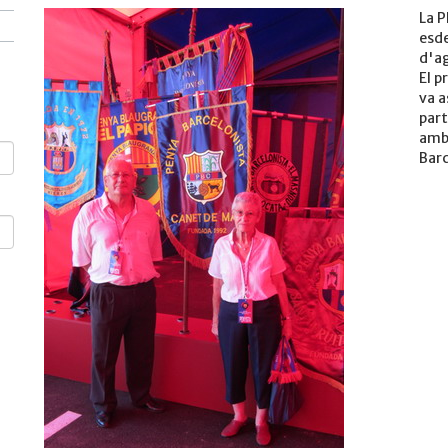
La P
esde
d'ag
El p
va a
part
amb 
Barc