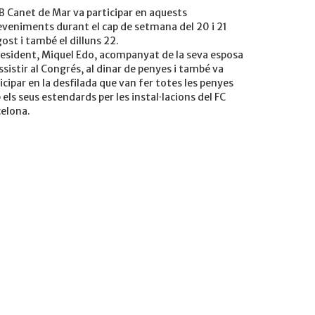
B Canet de Mar va participar en aquests
veniments durant el cap de setmana del 20 i 21
ost i també el dilluns 22.
resident, Miquel Edo, acompanyat de la seva esposa
ssistir al Congrés, al dinar de penyes i també va
icipar en la desfilada que van fer totes les penyes
els seus estendards per les instal·lacions del FC
elona.