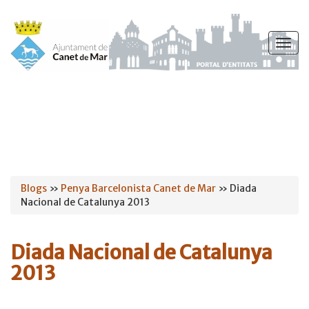
Vés
al
Togg
contingut
navig
Esteu
Blogs
»
Penya Barcelonista Canet de Mar
» Diada
Nacional de Catalunya 2013
aquí
Diada Nacional de Catalunya
2013