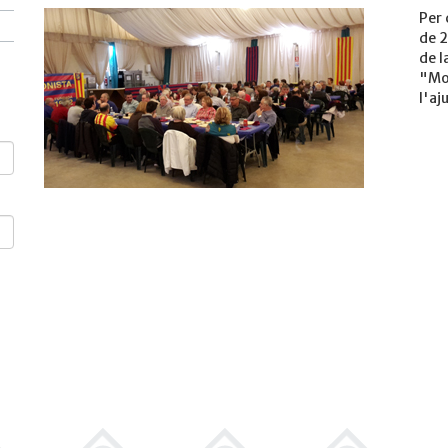
Per 
de 2
de l
"Mo
l'a