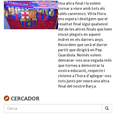
Una altra final i la volem
tornar a viure amb tots els
culés canetencs. Vil•la Flora
ens espera i desitgem que el
resultat final sigui qualsevol
del de les altres finals que hem
viscut plegats en aquest
indret en els darrers anys.
Recordem que serà el darrer
partit que dirigirà en Pep
Guardiola. Només volem
demanar-vos una vegada més
que torneu a demostrar la
vostra educació, respecte i
civisme a l´hora d´aplegar-nos
tots junts per veure una altra
final del nostre Barça.
CERCADOR
Cerca