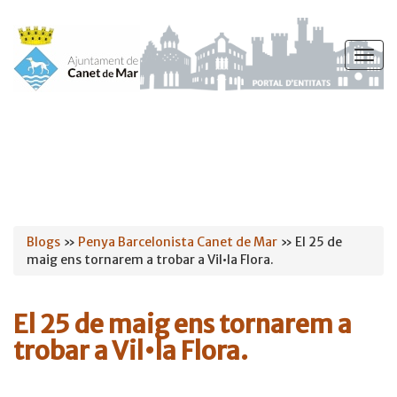
Vés
al
Togg
contingut
navig
Esteu
Blogs
»
Penya Barcelonista Canet de Mar
» El 25 de
maig ens tornarem a trobar a Vil•la Flora.
aquí
El 25 de maig ens tornarem a
trobar a Vil•la Flora.