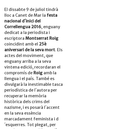
El dissabte 9 de juliol tindrà
lloc a Canet de Mar la
festa
nacional d´inici del
Correllengua 2016
, enguany
dedicat a la periodista i
escriptora
Montserrat Roig
coincidint amb el
25è
aniversari de la seva mort
. Els
actes del moviment, que
enguany arriba a la seva
vintena edició, recordaran el
compromís de
Roig
amb la
llengua i el país. També es
divulgarà la inestimable tasca
periodística de l´autora per
recuperar la memòria
històrica dels crims del
nazisme, i es posarà l´accent
en la seva essència
marcadament feminista i d
´esquerres. Tot plegat, per