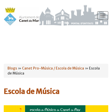
Vés
al
Togg
contingut
navig
Esteu
Blogs
»
Canet Pro-Música / Escola de Música
» Escola
de Música
aquí
Escola de Música