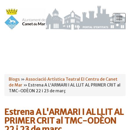
Vés
al
Togg
contingut
navig
Esteu
Blogs
»
Associació Artística Teatral El Centru de Canet
de Mar
» Estrena A L'ARMARI I AL LLIT AL PRIMER CRIT al
aquí
TMC-ODÈON 22 i 23 de març
Estrena A L'ARMARI I AL LLIT AL
PRIMER CRIT al TMC-ODÈON
22 i 23 de març