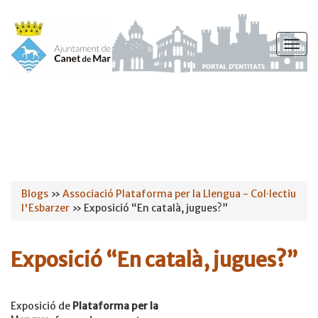
Vés
al
Togg
contingut
navig
Esteu
Blogs
»
Associació Plataforma per la Llengua - Col·lectiu
l'Esbarzer
» Exposició “En català, jugues?”
aquí
Exposició “En català, jugues?”
Exposició de
Plataforma per la