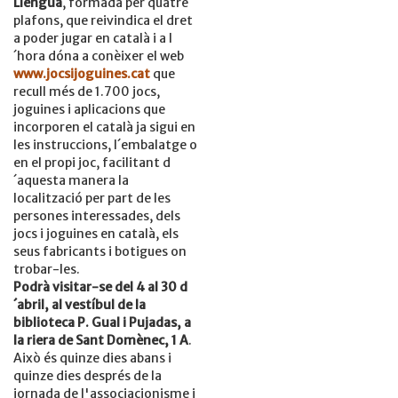
Llengua
, formada per quatre
plafons, que reivindica el dret
a poder jugar en català i a l
´hora dóna a conèixer el web
www.jocsijoguines.cat
que
recull més de 1.700 jocs,
joguines i aplicacions que
incorporen el català ja sigui en
les instruccions, l´embalatge o
en el propi joc, facilitant d
´aquesta manera la
localització per part de les
persones interessades, dels
jocs i joguines en català, els
seus fabricants i botigues on
trobar-les.
Podrà visitar-se del 4 al 30 d
´abril, al vestíbul de la
biblioteca P. Gual i Pujadas, a
la riera de Sant Domènec, 1 A
.
Això és quinze dies abans i
quinze dies després de la
jornada de l'associacionisme i