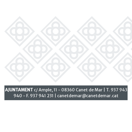
AJUNTAMENT
c/ Ample, 11 - 08360 Canet de Mar | T. 937 943
940 - F. 937 941 231 |
canetdemar@canetdemar.cat