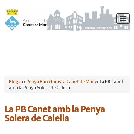
Vés
al
Togg
contingut
navig
Esteu
Blogs
»
Penya Barcelonista Canet de Mar
» La PB Canet
amb la Penya Solera de Calella
aquí
La PB Canet amb la Penya
Solera de Calella