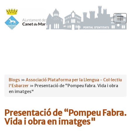
Vés
al
Togg
contingut
navig
Esteu
Blogs
»
Associació Plataforma per la Llengua - Col·lectiu
l'Esbarzer
» Presentació de “Pompeu Fabra. Vida i obra
aquí
en imatges"
Presentació de “Pompeu Fabra.
Vida i obra en imatges"