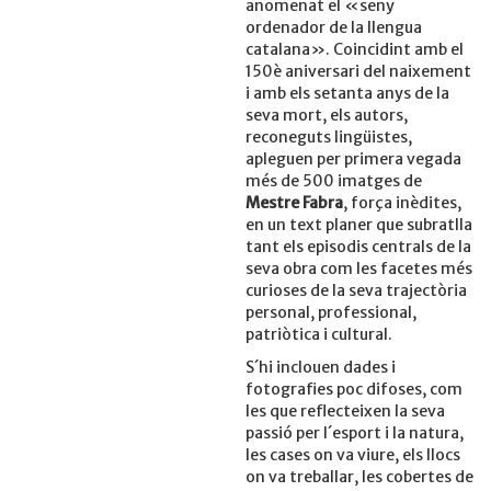
anomenat el «seny
ordenador de la llengua
catalana». Coincidint amb el
150è aniversari del naixement
i amb els setanta anys de la
seva mort, els autors,
reconeguts lingüistes,
apleguen per primera vegada
més de 500 imatges de
Mestre Fabra
, força inèdites,
en un text planer que subratlla
tant els episodis centrals de la
seva obra com les facetes més
curioses de la seva trajectòria
personal, professional,
patriòtica i cultural.
S´hi inclouen dades i
fotografies poc difoses, com
les que reflecteixen la seva
passió per l´esport i la natura,
les cases on va viure, els llocs
on va treballar, les cobertes de