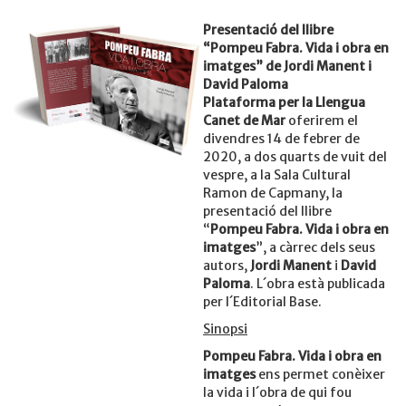
Presentació del llibre
“Pompeu Fabra. Vida i obra en
imatges” de Jordi Manent i
David Paloma
Plataforma per la Llengua
Canet de Mar
oferirem el
divendres 14 de febrer de
2020, a dos quarts de vuit del
vespre, a la Sala Cultural
Ramon de Capmany, la
presentació del llibre
“
Pompeu Fabra. Vida i obra en
imatges
”, a càrrec dels seus
autors,
Jordi Manent
i
David
Paloma
. L´obra està publicada
per l´Editorial Base.
Sinopsi
Pompeu Fabra. Vida i obra en
imatges
ens permet conèixer
la vida i l´obra de qui fou