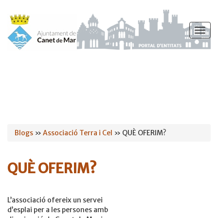
Vés
al
Togg
contingut
navig
Esteu
Blogs
»
Associació Terra i Cel
» QUÈ OFERIM?
aquí
QUÈ OFERIM?
L’associació ofereix un servei
d’esplai per a les persones amb