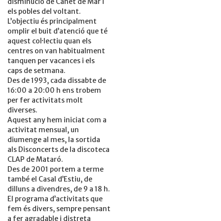
disminució de Canet de Mar i
els pobles del voltant.
L’objectiu és principalment
omplir el buit d’atenció que té
aquest coŀlectiu quan els
centres on van habitualment
tanquen per vacances i els
caps de setmana.
Des de 1993, cada dissabte de
16:00 a 20:00 h ens trobem
per fer activitats molt
diverses.
Aquest any hem iniciat com a
activitat mensual, un
diumenge al mes, la sortida
als Disconcerts de la discoteca
CLAP de Mataró.
Des de 2001 portem a terme
també el Casal d’Estiu, de
dilluns a divendres, de 9 a 18 h.
El programa d’activitats que
fem és divers, sempre pensant
a fer agradable i distreta