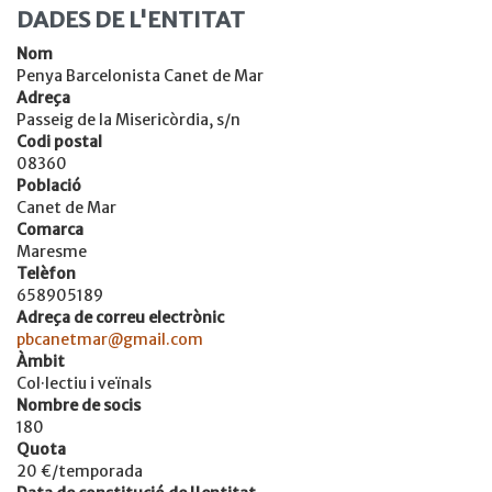
DADES DE L'ENTITAT
Nom
Penya Barcelonista Canet de Mar
Adreça
Passeig de la Misericòrdia, s/n
Codi postal
08360
Població
Canet de Mar
Comarca
Maresme
Telèfon
658905189
Adreça de correu electrònic
pbcanetmar@gmail.com
Àmbit
Col·lectiu i veïnals
Nombre de socis
180
Quota
20 €/temporada