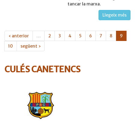
tancar la marxa.
Llegeix més
‹ anterior
…
2
3
4
5
6
7
8
9
10
següent ›
CULÉS CANETENCS