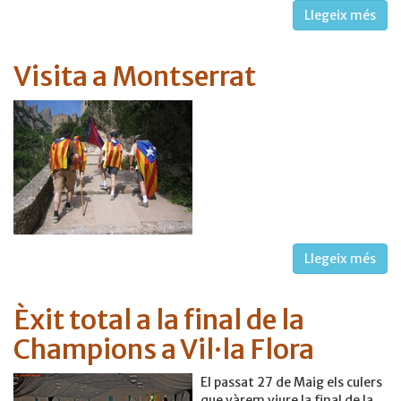
Llegeix més
Visita a Montserrat
Llegeix més
Èxit total a la final de la
Champions a Vil·la Flora
El passat 27 de Maig els culers
que vàrem viure la final de la