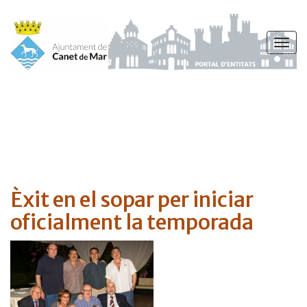
Vés
al
Togg
contingut
navig
Èxit en el sopar per iniciar
oficialment la temporada