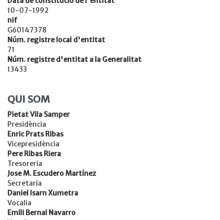
Data de constitució de l'entitat
10-07-1992
nif
G60147378
Núm. registre local d'entitat
71
Núm. registre d'entitat a la Generalitat
13433
QUI SOM
Pietat Vila Samper
Presidència
Enric Prats Ribas
Vicepresidència
Pere Ribas Riera
Tresoreria
Jose M. Escudero Martínez
Secretaria
Daniel Isarn Xumetra
Vocalia
Emili Bernal Navarro