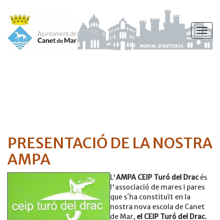
Vés
al
Togg
contingut
navig
PRESENTACIÓ DE LA NOSTRA
AMPA
L'
AMPA CEIP Turó del Drac
és
l'associació de mares i pares
que s´ha constituït en la
nostra nova escola de Canet
de Mar,
el CEIP Turó del Drac.