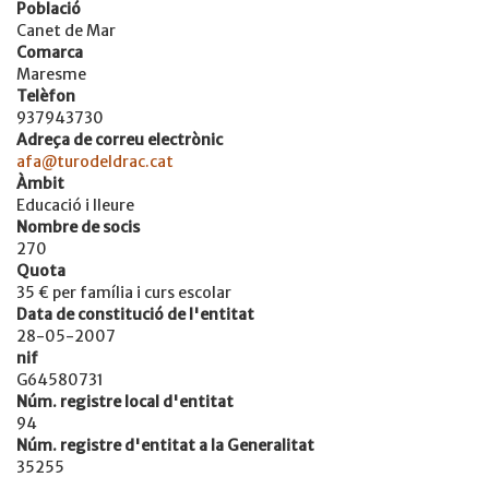
Població
Canet de Mar
Comarca
Maresme
Telèfon
937943730
Adreça de correu electrònic
afa@turodeldrac.cat
Àmbit
Educació i lleure
Nombre de socis
270
Quota
35 € per família i curs escolar
Data de constitució de l'entitat
28-05-2007
nif
G64580731
Núm. registre local d'entitat
94
Núm. registre d'entitat a la Generalitat
35255