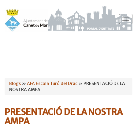
Vés
al
Togg
contingut
navig
Esteu
Blogs
»
AFA Escola Turó del Drac
» PRESENTACIÓ DE LA
NOSTRA AMPA
aquí
PRESENTACIÓ DE LA NOSTRA
AMPA