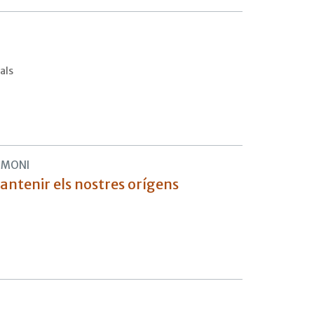
nals
IMONI
antenir els nostres orígens