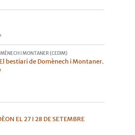
e
OMÈNECH I MONTANER (CEDIM)
e El bestiari de Domènech i Montaner.
e
ÈON EL 27 I 28 DE SETEMBRE